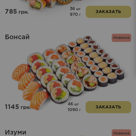
36
шт
785
грн.
ЗАКАЗАТЬ
970
г
Бонсай
Новинка
46
шт
1145
грн.
ЗАКАЗАТЬ
1090
г
Изуми
Новинка