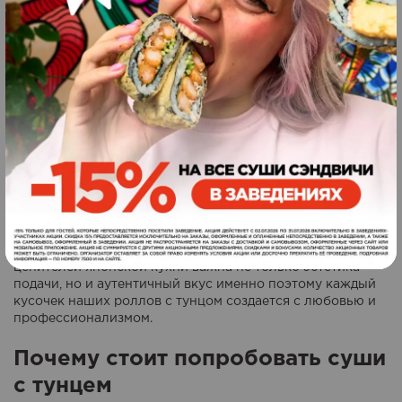
Суши с тунцом:
Идеальное сочетание
вкуса и свежести
Если вы цените настоящий вкус моря, нежную текстуру и
сбалансированную гармонию ингредиентов, обязательно
попробуйте суши с тунцом от Roll Club в Ровно. Это
блюдо, сочетающее простоту, изящество и высочайшее
качество продуктов. Мы знаем, что для настоящих
ценителей японской кухни важна не только эстетика
подачи, но и аутентичный вкус именно поэтому каждый
кусочек наших роллов с тунцом создается с любовью и
профессионализмом.
Почему стоит попробовать суши
с тунцем