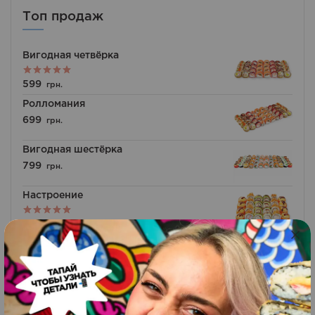
Топ продаж
Вигодная четвёрка
Оценка
599
грн.
5.00
из 5
Ролломания
699
грн.
Вигодная шестёрка
799
грн.
Настроение
Оценка
499
грн.
5.00
из 5
Гурман
709
грн.