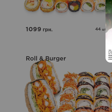
1099
44
|
1
грн.
шт
Roll & Burger