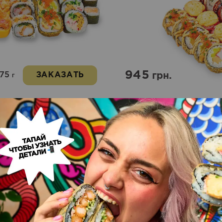
945
375
ЗАКАЗАТЬ
грн.
г
Roll & Sandwich
Новинка