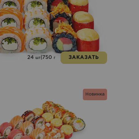
24
|
750
ЗАКАЗАТЬ
шт
г
Новинка