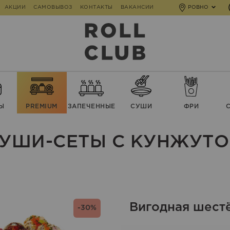
АКЦИИ
САМОВЫВОЗ
КОНТАКТЫ
ВАКАНСИИ
РОВНО
Ы
PREMIUM
ЗАПЕЧЕННЫЕ
СУШИ
ФРИ
УШИ-СЕТЫ С КУНЖУТ
Вигодная шест
-30%