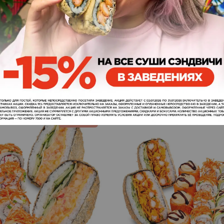
995
265
ЗАКАЗАТЬ
грн.
г
Duo Burger Roll
Новинка