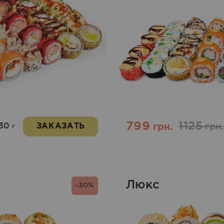
799
1125
230
ЗАКАЗАТЬ
грн.
грн.
г
Люкс
-30%