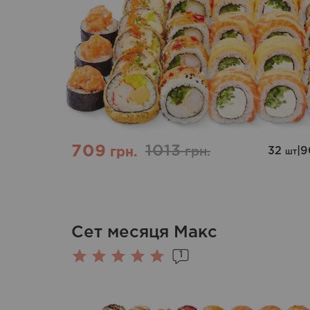
709
1013
32
|
9
грн.
грн.
шт
Сет месяця Макс
1
Оценка
5.00