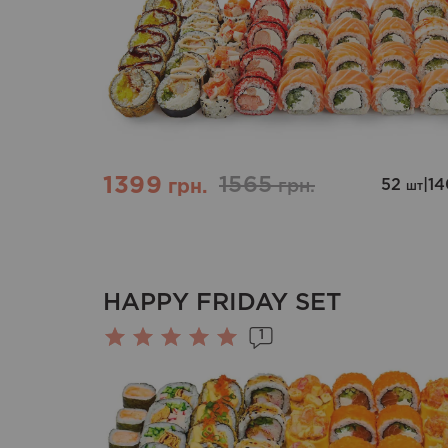
из 5
1399
1565
52
|
1
грн.
грн.
шт
HAPPY FRIDAY SET
1
Оценка
5.00
из 5