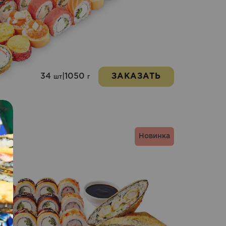
34
|
1050
ЗАКАЗАТЬ
шт
г
Новинка