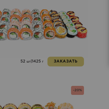
52
|
1425
ЗАКАЗАТЬ
шт
г
-20%