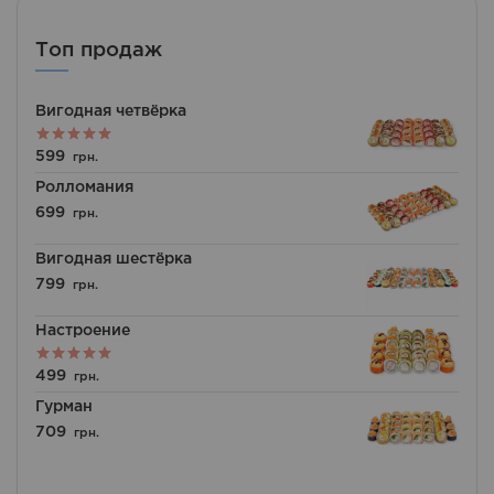
Топ продаж
Вигодная четвёрка
Оценка
599
грн.
5.00
из 5
Ролломания
699
грн.
Вигодная шестёрка
799
грн.
Настроение
Оценка
499
грн.
5.00
из 5
Гурман
709
грн.