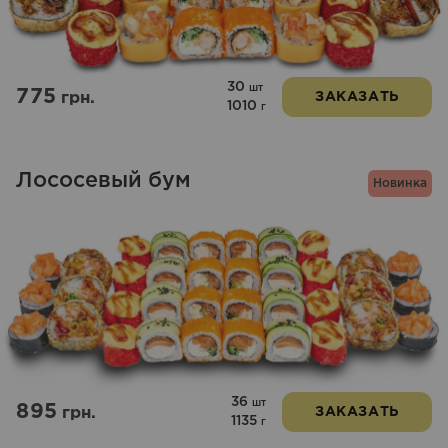
30
шт
775
грн.
ЗАКАЗАТЬ
1010
г
Лососевый бум
Новинка
36
шт
895
грн.
ЗАКАЗАТЬ
1135
г