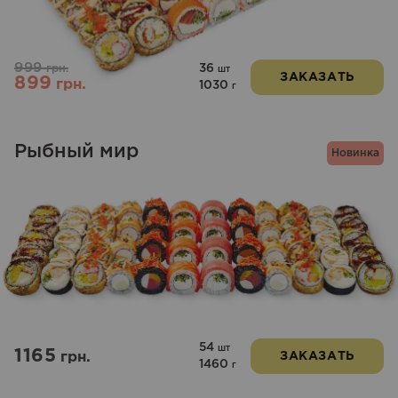
999
36
грн.
шт
ЗАКАЗАТЬ
899
грн.
1030
г
Рыбный мир
Новинка
54
шт
1165
грн.
ЗАКАЗАТЬ
1460
г