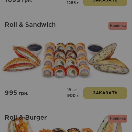
1099
грн.
ЗАКАЗАТЬ
1265
г
Roll & Sandwich
Новинка
18
шт
995
грн.
ЗАКАЗАТЬ
900
г
Roll & Burger
Новинка