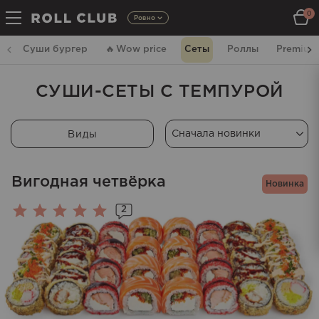
0
Ровно
Суши бургер
🔥
Wow price
Сеты
Роллы
Premium
СУШИ-СЕТЫ С ТЕМПУРОЙ
Виды
Вигодная четвёрка
Новинка
2
Оценка
5.00
из 5