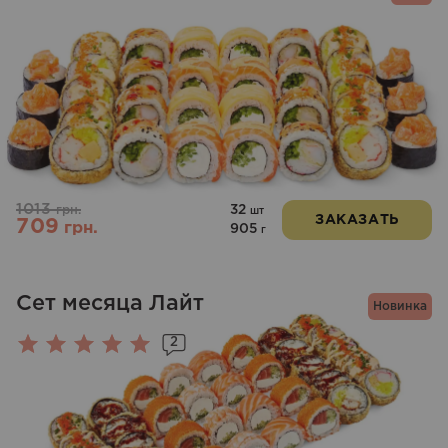
1013
32
грн.
шт
ЗАКАЗАТЬ
709
грн.
905
г
Сет месяца Лайт
Новинка
2
Оценка
5.00
из 5