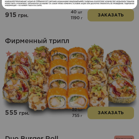
40
шт
915
грн.
ЗАКАЗАТЬ
1190
г
Фирменный трипл
1
Оценка
5.00
из 5
22
шт
555
грн.
ЗАКАЗАТЬ
755
г
Duo Burger Roll