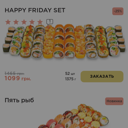
HAPPY FRIDAY SET
-25%
1
Оценка
5.00
из 5
1465
52
грн.
шт
ЗАКАЗАТЬ
1099
грн.
1375
г
Пять рыб
Новинка