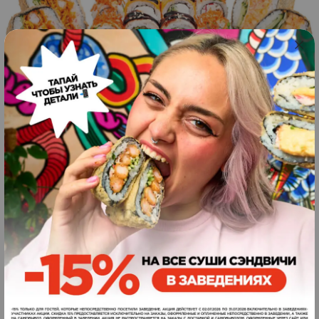
18
шт
1095
грн.
ЗАКАЗАТЬ
1160
г
Big Family Set
Wow