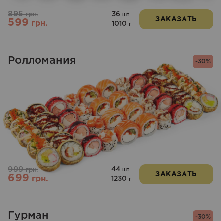
895
36
грн.
шт
ЗАКАЗАТЬ
599
грн.
1010
г
Ролломания
-30%
999
44
грн.
шт
ЗАКАЗАТЬ
699
грн.
1230
г
Гурман
-30%