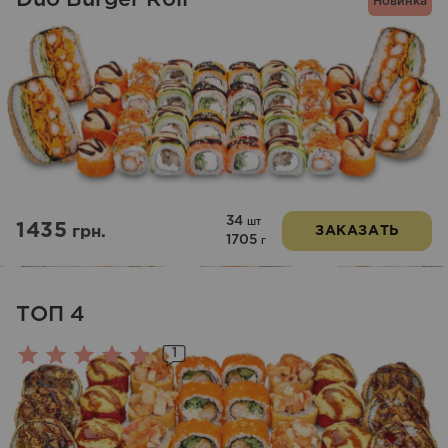
Новинка
34
шт
1435
грн.
ЗАКАЗАТЬ
1705
г
ТОП 4
1
Оценка
5.00
из 5