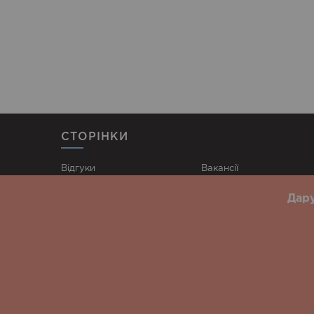
СТОРІНКИ
Відгуки
Вакансії
Наші заклади
Контакти
Дару
Доставка
Публічна оферта
Акції
Політика конфіденційно
Блог
Суші Щасливе
Суші Чайк
Біла Церква