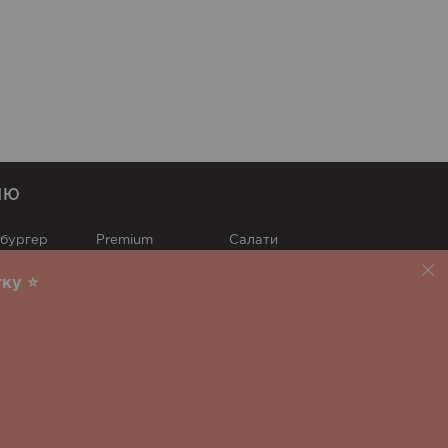
НЮ
 бургер
Premium
Cалати
price
Запечені
Десерти
ку ⭐️
Суші
Напої
Фрі
Соуси
Північний
Суші Ювілейний
шава
Вроцлав