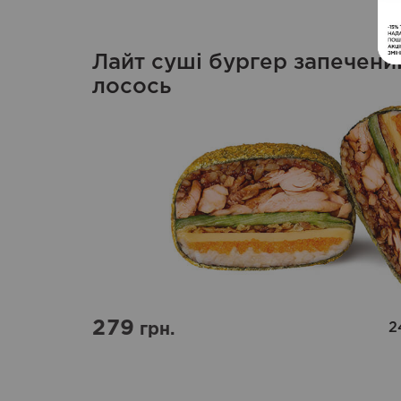
Лайт суші бургер запечени
лосось
279
2
грн.