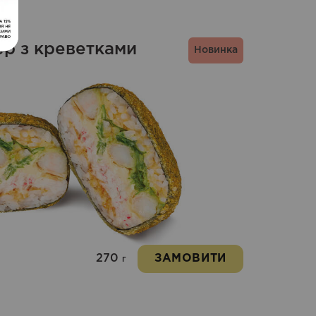
ер з креветками
Новинка
270
ЗАМОВИТИ
г