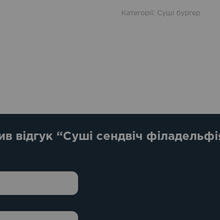
Категорії:
Суші бургер
в відгук “Суші сендвіч філадельфі