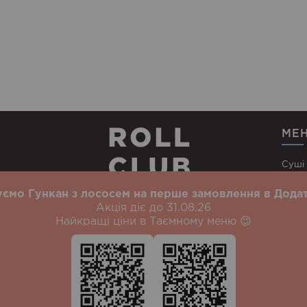
МЕ
Суші
Wow 
ємо Гункан з лососем на перше замовлення в Додат
Сети
Акція діє до 31.08.26
Найкращі ціни в Таємному меню 😉
сті
Роли
а
Суші Новий Двір
Суші Тинне
Суші Басів Кут
Суші на Боярці
Суші 
Вінниця
Дніпро
Івано-Франківськ
Суші Київ
Львів
Одеса
Харків
Вар