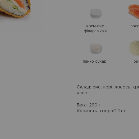
крем-сир
лос
філадельфія
панко сухарі
ри
Склад
: рис, норі, лосось, 
кляр.
Вага: 260 г
Кількість в порції
: 1 шт.