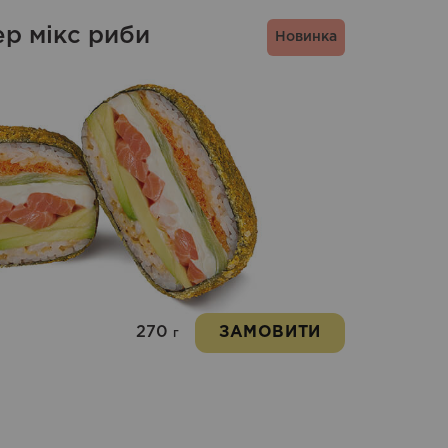
ер мікс риби
Новинка
270
ЗАМОВИТИ
г