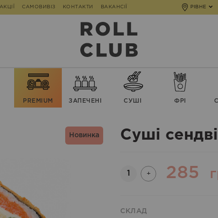
АКЦІЇ
САМОВИВІЗ
КОНТАКТИ
ВАКАНСІЇ
РІВНЕ
PREMIUM
ЗАПЕЧЕНІ
СУШІ
ФРІ
Суші сендв
Новинка
285
Кількість
г
+
СКЛАД