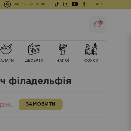
ВХІД / РЕЄСТРАЦІЯ
UA
0
CАЛАТИ
ДЕСЕРТИ
НАПОЇ
СОУСИ
іч філадельфія
рн.
ЗАМОВИТИ