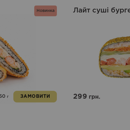
Лайт суші бург
Новинка
299
50
ЗАМОВИТИ
грн.
г