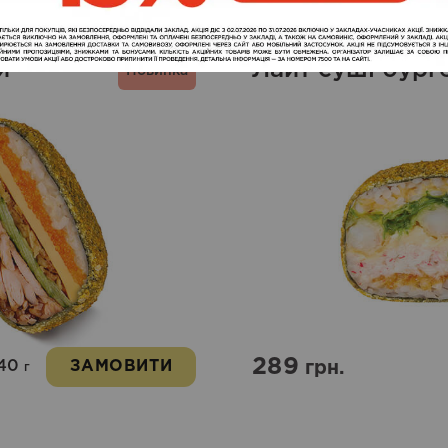
й
Лайт суші бург
Новинка
289
40
ЗАМОВИТИ
грн.
г