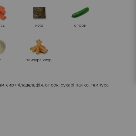
ось
норі
огірок
с
темпура кляр
крем-сир Філадельфія, огірок, сухарі панко, темпура