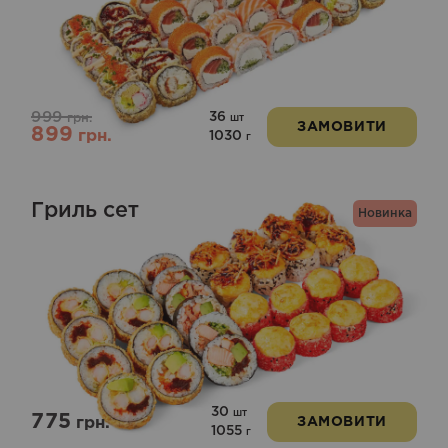
в
5.00
з 5
999
36
грн.
шт
ЗАМОВИТИ
899
грн.
1030
г
Гриль сет
Новинка
30
шт
775
грн.
ЗАМОВИТИ
1055
г