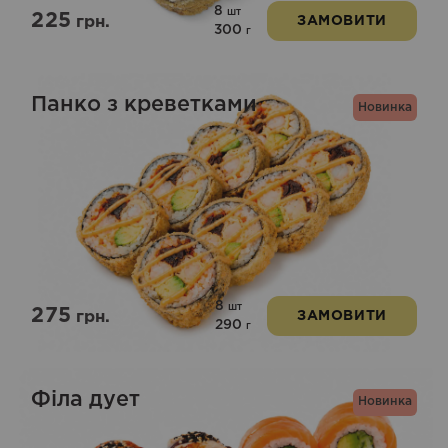
8
шт
225
грн.
ЗАМОВИТИ
300
г
Панко з креветками
Новинка
8
шт
275
грн.
ЗАМОВИТИ
290
г
Філа дует
Новинка