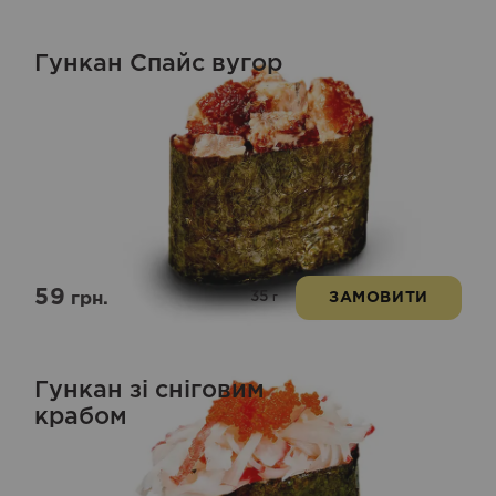
Гункан Спайс вугор
59
35
грн.
ЗАМОВИТИ
г
Гункан зі сніговим
крабом