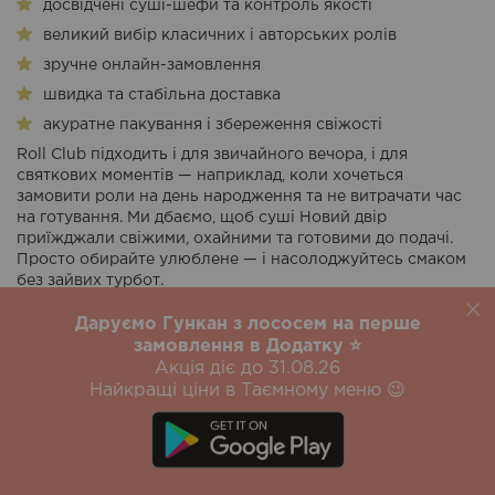
досвідчені суші-шефи та контроль якості
великий вибір класичних і авторських ролів
зручне онлайн-замовлення
швидка та стабільна доставка
акуратне пакування і збереження свіжості
Roll Club підходить і для звичайного вечора, і для
святкових моментів — наприклад, коли хочеться
замовити роли на день народження та не витрачати час
на готування. Ми дбаємо, щоб суші Новий двір
приїжджали свіжими, охайними та готовими до подачі.
Просто обирайте улюблене — і насолоджуйтесь смаком
без зайвих турбот.
Даруємо Гункан з лососем на перше
замовлення в Додатку ⭐️
Акція діє до 31.08.26
Найкращі ціни в Таємному меню 😉