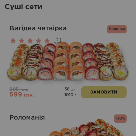
Суші сети
Вигідна четвірка
Новинка
2
Оцінено
в
5.00
з 5
895
36
грн.
шт
ЗАМОВИТИ
599
грн.
1010
г
Роломанія
-30%