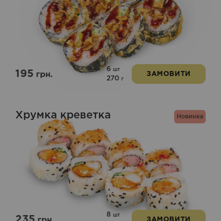
6
шт
195
грн.
ЗАМОВИТИ
270
г
Хрумка креветка
Новинка
8
шт
235
грн.
ЗАМОВИТИ