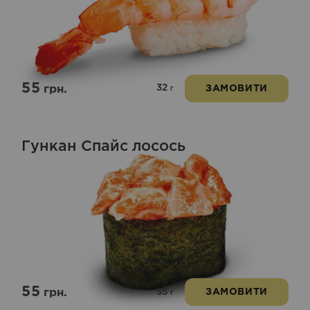
в
5.00
з 5
55
32
грн.
ЗАМОВИТИ
г
Гункан Спайс лосось
55
35
грн.
ЗАМОВИТИ
г