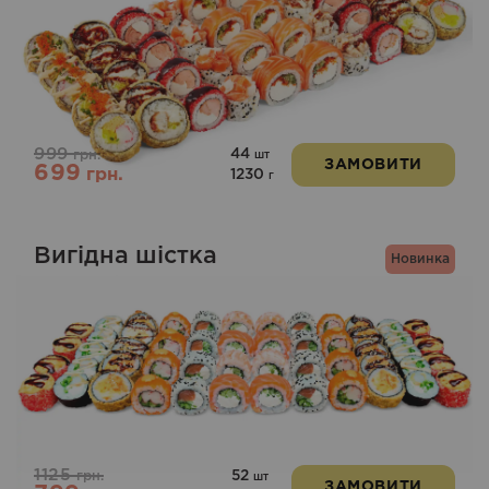
999
44
грн.
шт
ЗАМОВИТИ
699
грн.
1230
г
Вигідна шістка
Новинка
1125
52
грн.
шт
ЗАМОВИТИ