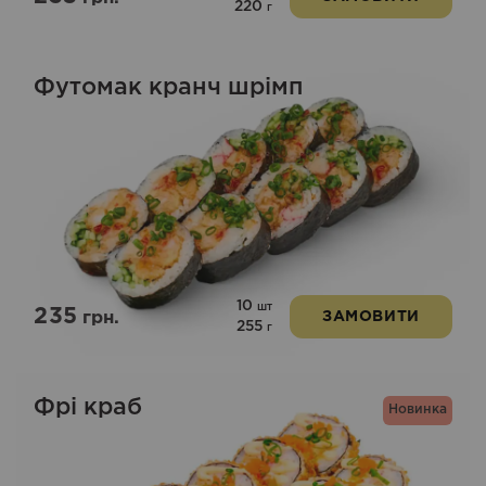
220
г
Футомак кранч шрімп
10
шт
235
грн.
ЗАМОВИТИ
255
г
Фрі краб
Новинка