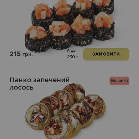
8
шт
215
грн.
ЗАМОВИТИ
230
г
Панко запечений
Новинка
лосось