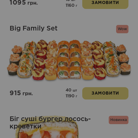
шт
1095
грн.
ЗАМОВИТИ
1160
г
Big Family Set
Wow
40
шт
915
грн.
ЗАМОВИТИ
1190
г
Біг суші бургер лосось-
Новинка
креветки