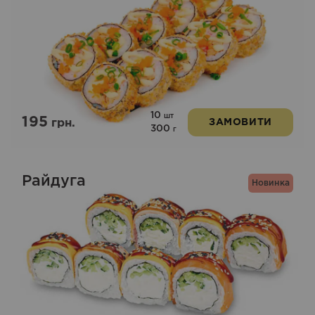
10
шт
195
грн.
ЗАМОВИТИ
300
г
Райдуга
Новинка