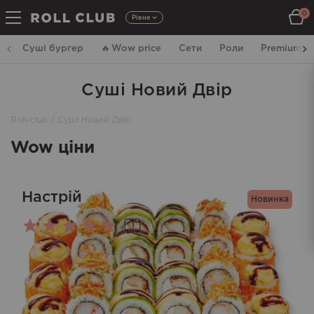
0
Рівне
Суші бургер
🔥
Wow price
Сети
Роли
Premium
Суші Новий Двір
Roll-club
/
Суші Новий Двір
Wow ціни
Настрій
Новинка
1
Оцінено
в
5.00
з 5