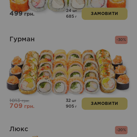
24
шт
499
грн.
ЗАМОВИТИ
685
г
Гурман
-30%
1013
32
грн.
шт
ЗАМОВИТИ
709
грн.
905
г
Люкс
-20%