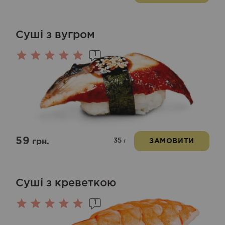
Суші з вугром
1
Оцінено
в
5.00
з 5
59
35
грн.
ЗАМОВИТИ
г
Суші з креветкою
1
Оцінено