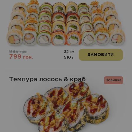
995
32
грн.
шт
ЗАМОВИТИ
799
грн.
910
г
Темпура лосось & краб
Новинка