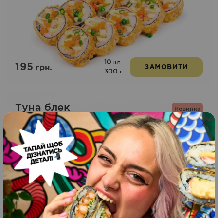
10
шт
195
грн.
ЗАМОВИТИ
300
г
Туна блек
Новинка
8
шт
255
грн.
ЗАМОВИТИ
230
г