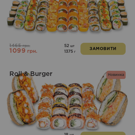
Оцінено
в
5.00
з 5
1465
52
грн.
шт
ЗАМОВИТИ
1099
грн.
1375
г
Roll & Burger
Новинка
18