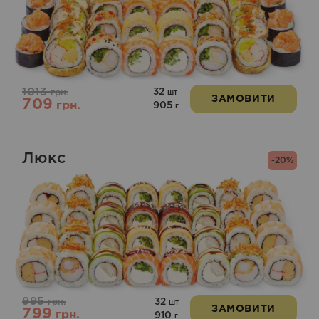
1013
32
грн.
шт
ЗАМОВИТИ
709
грн.
905
г
Люкс
-20%
995
32
грн.
шт
ЗАМОВИТИ
799
грн.
910
г