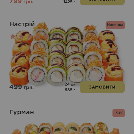
799
грн.
1425
г
Настрій
Новинка
1
Оцінено
в
5.00
з 5
24
шт
499
грн.
ЗАМОВИТИ
685
г
Гурман
-30%