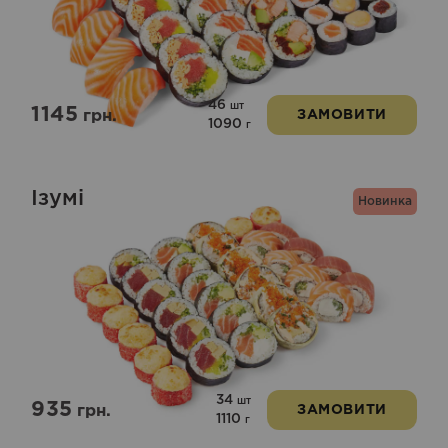
46
шт
1145
грн.
ЗАМОВИТИ
1090
г
Ізумі
Новинка
34
шт
935
грн.
ЗАМОВИТИ
1110
г