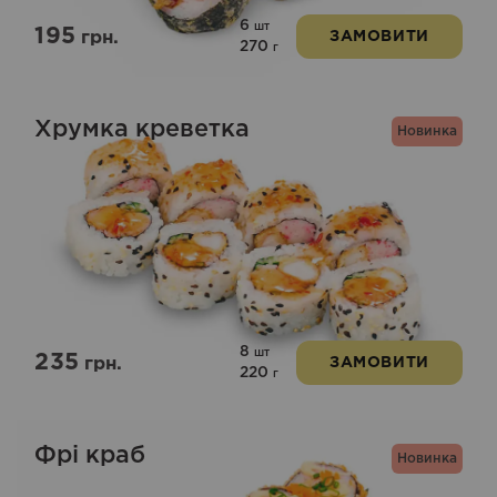
6
шт
195
грн.
ЗАМОВИТИ
270
г
Хрумка креветка
Новинка
8
шт
235
грн.
ЗАМОВИТИ
220
г
Фрі краб
Новинка