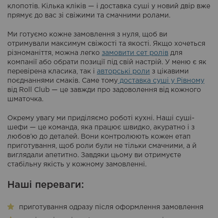
клопотів. Кілька кліків — і доставка суші у новий двір вже
прямує до вас зі свіжими та смачними ролами.
Ми готуємо кожне замовлення з нуля, щоб ви
отримували максимум свіжості та якості. Якщо хочеться
різноманіття, можна легко
замовити сет ролів
для
компанії або обрати позиції під свій настрій. У меню є як
перевірена класика, так і
авторські роли
з цікавими
поєднаннями смаків. Саме тому
доставка суші у Рівному
від Roll Club — це завжди про задоволення від кожного
шматочка.
Окрему увагу ми приділяємо роботі кухні. Наші суші-
шефи — це команда, яка працює швидко, акуратно і з
любов’ю до деталей. Вони контролюють кожен етап
приготування, щоб роли були не тільки смачними, а й
виглядали апетитно. Завдяки цьому ви отримуєте
стабільну якість у кожному замовленні.
Наші переваги:
приготування одразу після оформлення замовлення