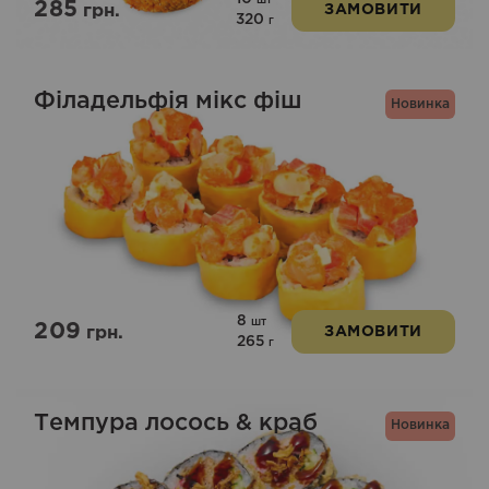
шт
285
грн.
ЗАМОВИТИ
320
г
Філадельфія мікс фіш
Новинка
8
шт
209
грн.
ЗАМОВИТИ
265
г
Темпура лосось & краб
Новинка