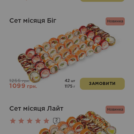
Сет місяця Біг
Новинка
1255
42
грн.
шт
ЗАМОВИТИ
1099
грн.
1175
г
Сет місяця Лайт
Новинка
2
Оцінено