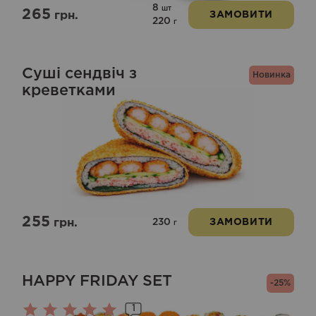
8
шт
265
грн.
ЗАМОВИТИ
220
г
Суші сендвіч з
Новинка
креветками
255
230
грн.
ЗАМОВИТИ
г
HAPPY FRIDAY SET
-25%
1