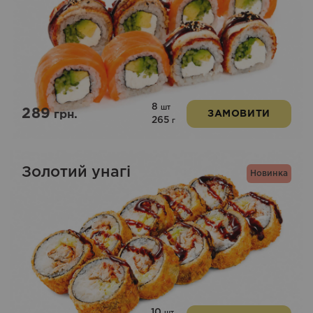
8
шт
289
грн.
ЗАМОВИТИ
265
г
Золотий унагі
Новинка
10