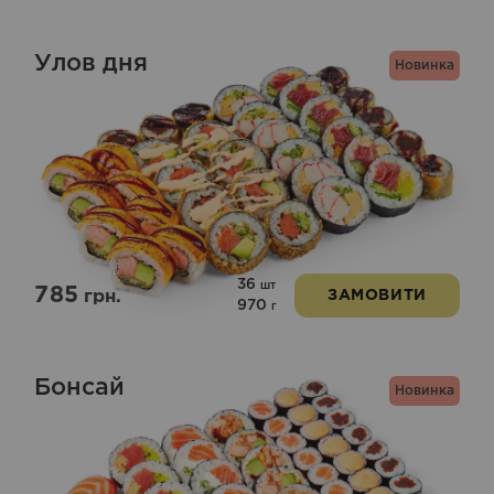
Улов дня
Новинка
36
шт
785
грн.
ЗАМОВИТИ
970
г
Бонсай
Новинка