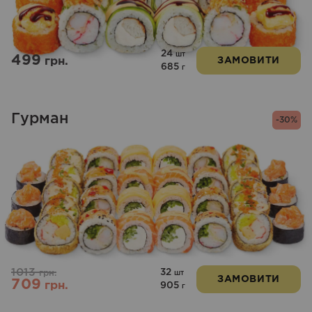
з 5
24
шт
499
грн.
ЗАМОВИТИ
685
г
Гурман
-30%
1013
32
грн.
шт
ЗАМОВИТИ
709
грн.
905
г