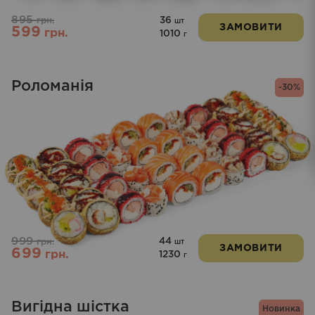
895
36
грн.
шт
ЗАМОВИТИ
599
грн.
1010
г
Роломанія
-30%
999
44
грн.
шт
ЗАМОВИТИ
699
грн.
1230
г
Вигідна шістка
Новинка