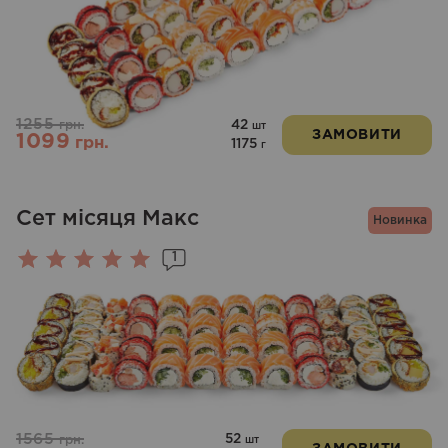
1255
42
грн.
шт
ЗАМОВИТИ
1099
грн.
1175
г
Сет місяця Макс
Новинка
1
Оцінено
в
5.00
з 5
1565
52
грн.
шт