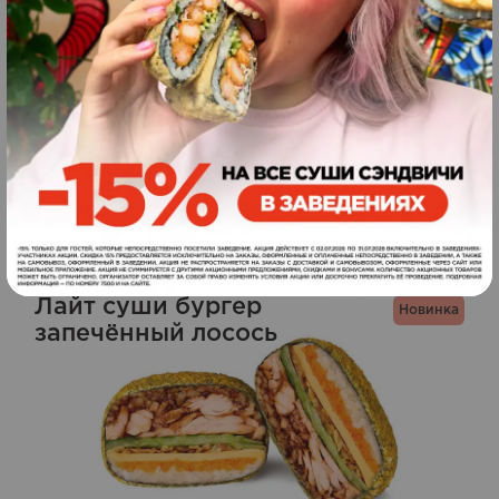
филадельфия
285
260
грн.
ЗАКАЗАТЬ
г
Лайт суши бургер
Новинка
запечённый лосось