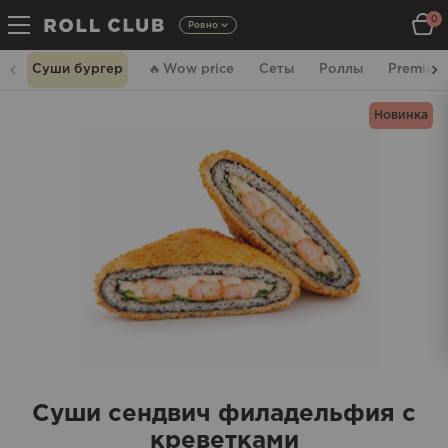
0
Ровно
Суши бургер
🔥
Wow price
Сеты
Роллы
Premium
Новинка
Суши сендвич филадельфия с
креветками