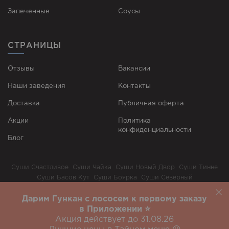
Запеченные
Соусы
СТРАНИЦЫ
Отзывы
Вакансии
Наши заведения
Контакты
Доставка
Публичная оферта
Акции
Политика
конфиденциальности
Блог
Суши Счастливое
Суши Чайка
Суши Новый Двор
Суши Тинне
Суши Басов Кут
Суши Боярка
Суши Северный
Суши Юбилейный
Дарим Гункан с лососем к первому заказу
Белая Церковь
Винница
Днепр
Ивано-Франковск
Суши Киев
в Приложении ⭐️
Львов
Одесса
Харьков
Варшава
Вроцлав
Акция действует до 31.08.26