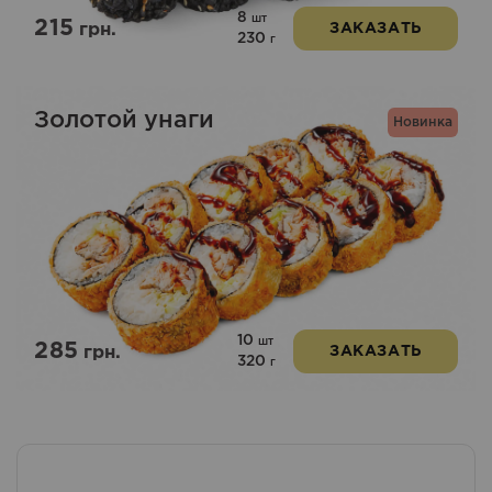
8
шт
215
грн.
ЗАКАЗАТЬ
230
г
Золотой унаги
Новинка
10
шт
285
грн.
ЗАКАЗАТЬ
320
г