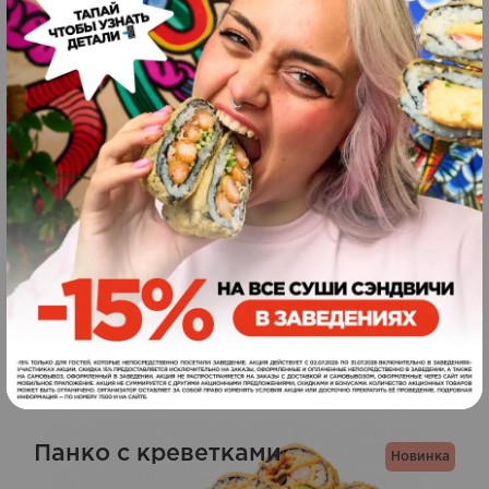
Похожие блюда
Фила дуэт
Новинка
8
шт
289
грн.
ЗАКАЗАТЬ
265
г
Панко с креветками
Новинка