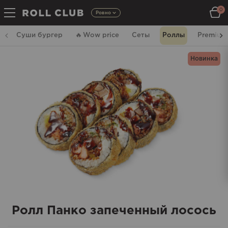
0
Ровно
Суши бургер
🔥
Wow price
Сеты
Роллы
Premium
Новинка
Ролл Панко запеченный лосось